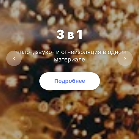
3 в 1
Тепло-, звуко- и огнеизоляция в одном
‹
›
материале
Подробнее